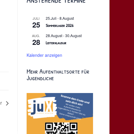
25.Juli
-
8.August
JULI
25
Sommerlager 2026
28.August
-
30.August
AUG.
28
Leiterklausur
Kalender anzeigen
Mehr Aufenthaltsorte für
Jugendliche
er