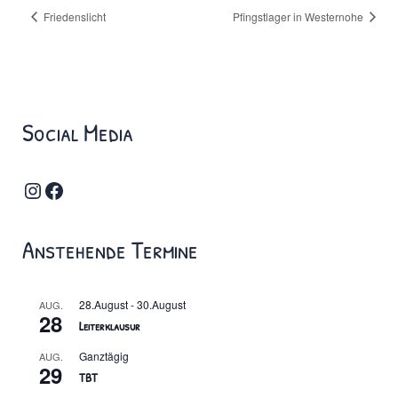
Friedenslicht
Pfingstlager in Westernohe
Social Media
Instagram
Facebook
Anstehende Termine
28.August
-
30.August
AUG.
28
Leiterklausur
Ganztägig
AUG.
29
TBT